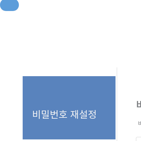
콘
텐
츠
로
건
너
뛰
기
비밀번호 재설정