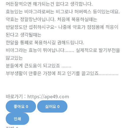
머든잘먹으면 해가되는건 없다고 생각합니다.
효능있는 비아그라로써는 비그로나 허버렉스 등이있는데요.
약효는 정말장난아닙니다. 처음에 복용하실떄는
반알정도만 섭취하시구요~ 나중에 약효가 점점몸에 적응이
된다고 생각될때는
한알을 통쨰로 복용하시길 권해드립니다.
비아그라는 효능이 뛰어납니다....... 실제적으로 발기부전을
앓고있는
분들에게 큰도움이 되고있죠 .......
부부생활이 안좋은 가정에 최고 인기를 끌고있죠..............
바로가기 : https://ape49.com
좋아요
0
싫어요
0
인쇄