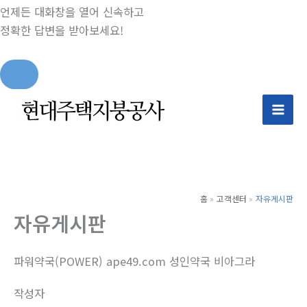
언제든 대화창을 열어 신속하고
정확한 답변을 받아보세요!
콘
텐
츠
로
건
너
홈
고객센터
자유게시판
뛰
자유게시판
기
파워약국(POWER) ape49.com 성인약국 비아그라
작성자