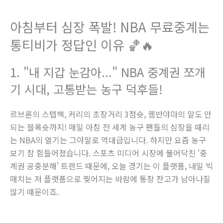
아침부터 심장 폭발! NBA 무료중계는
통티비가 정답인 이유 🏀🔥
1. "내 지갑 눈감아..." NBA 중계권 쪼개
기 시대, 고통받는 농구 덕후들!
르브론의 스텝백, 커리의 초장거리 3점슛, 웸반야마의 말도 안
되는 블록슛까지! 매일 아침 전 세계 농구 팬들의 심장을 때리
는 NBA의 열기는 그야말로 역대급입니다. 하지만 요즘 농구
보기 참 힘들어졌습니다. 스포츠 미디어 시장에 불어닥친 '중
계권 공중분해' 트렌드 때문에, 오늘 경기는 이 플랫폼, 내일 빅
매치는 저 플랫폼으로 찢어지는 바람에 통장 잔고가 남아나질
않기 때문이죠.