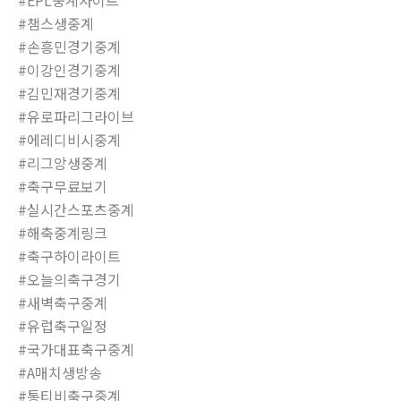
#챔스생중계
#손흥민경기중계
#이강인경기중계
#김민재경기중계
#유로파리그라이브
#에레디비시중계
#리그앙생중계
#축구무료보기
#실시간스포츠중계
#해축중계링크
#축구하이라이트
#오늘의축구경기
#새벽축구중계
#유럽축구일정
#국가대표축구중계
#A매치생방송
#통티비축구중계