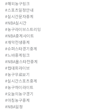
#해외농구링크
#스포츠일정안내
#실시간문자중계
#NBA실시간
#농구라이브스트리밍
#NBA중계사이트
#개막전생중계
#슈퍼스타경기중계
#느바중계링크
#NBA올스타전중계
#컵대회라이브
#농구무료보기
#실시간스포츠중계
#농구하이라이트
#오늘의농구경기
#아침농구중계
#NBA일정