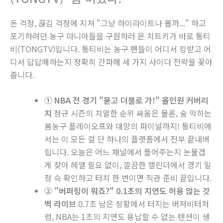
돈 걱정, 끊김 걱정에 지쳐 "그냥 하이라이트나 볼까..." 하고
포기하려던 농구 마니아들을 구원하러 온 치트키가 바로 통티
비(TONGTV)입니다. 통티비는 농구 팬들이 어디서 킹받고 어
디서 답답해하는지 정확히 간파해 세 가지 사이다 전략을 꽂아
줍니다.
① NBA 전 경기 "묻고 더블로 가!" 올인원 커버리
지
정규 시즌의 치열한 순위 싸움은 물론, 숨 막히는
봄농구 플레이오프와 대망의 파이널까지! 통티비에
서는 이 모든 걸 단 하나의 플랫폼에서 전부 끝내버
립니다. 오늘은 어느 채널에서 틀어주는지 눈물겹
게 찾아 헤맬 필요 없이, 깔끔한 캘린더에서 경기 일
정 슥 확인하고 터치 한 번이면 직관 준비 끝입니다.
② "버퍼링이 뭐죠?" 0.1초의 지연도 허용 않는 갓
벽 라이브
0.7초 남은 상황에서 터지는 버저비터처
럼, NBA는 1초의 지연도 용납할 수 없는 텐션이 생