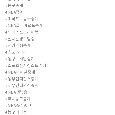
#농구중계
#NBA중계
#미국프로농구중계
#NBA플레이오프중계
#해외스포츠라이브
#실시간경기방송
#전경기생중계
#스포츠티비
#농구모바일중계
#스포츠실시간스트리밍
#NBA파이널중계
#동부컨퍼런스중계
#서부컨퍼런스중계
#NBA생방송
#국내농구중계
#NBA중계링크
#농구라이브