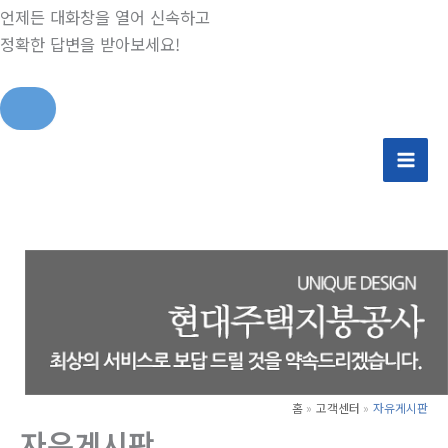
언제든 대화창을 열어 신속하고
정확한 답변을 받아보세요!
콘
텐
츠
로
건
너
뛰
기
홈
고객센터
자유게시판
자유게시판