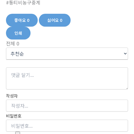
#통티비농구중계
좋아요
0
싫어요
0
인쇄
전체
0
작성자
비밀번호