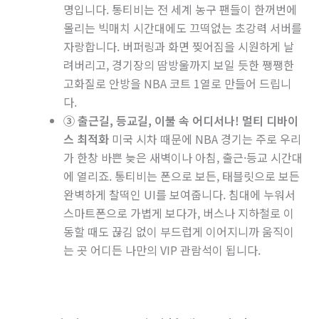
명입니다. 통티비는 전 세계 농구 팬들이 한꺼번에
몰리는 빅매치 시간대에도 끄떡없는 초강력 서버를
자랑합니다. 버퍼링과 화면 찢어짐을 시원하게 날
려버리고, 경기장의 땀방울까지 보일 듯한 쨍쨍한
고화질로 안방을 NBA 코트 1열로 만들어 드립니
다.
③ 출근길, 등교길, 이불 속 어디서나! 멀티 디바이
스 최적화
미국 시차 때문에 NBA 경기는 주로 우리
가 한창 바쁜 늦은 새벽이나 아침, 출근·등교 시간대
에 열리죠. 통티비는 폰으로 보든, 태블릿으로 보든
완벽하게 찰떡인 UI를 보여줍니다. 침대에 누워서
스마트폰으로 가볍게 보다가, 버스나 지하철로 이
동할 때도 끊김 없이 부드럽게 이어지니까 움직이
는 곳 어디든 나만의 VIP 관람석이 됩니다.