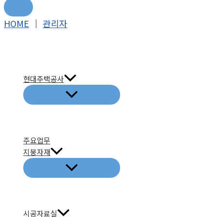
콘
HOME
│
관리자
텐
츠
로
건
현대주택공사
너
뛰
기
주요업무
지붕자재
시공자료실